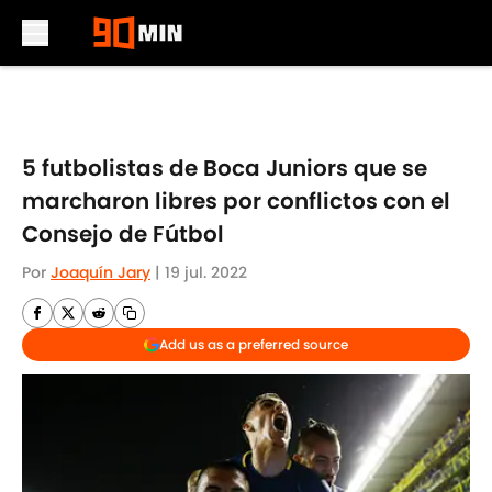
Skip to main content
5 futbolistas de Boca Juniors que se
marcharon libres por conflictos con el
Consejo de Fútbol
Por
Joaquín Jary
|
19 jul. 2022
Add us as a preferred source