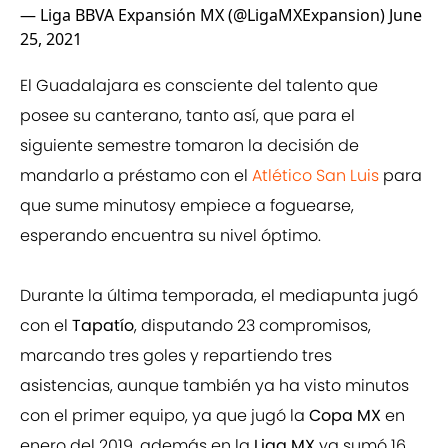
— Liga BBVA Expansión MX (@LigaMXExpansion)
June
25, 2021
El Guadalajara es consciente del talento que
posee su canterano, tanto así, que para el
siguiente semestre tomaron la decisión de
mandarlo a préstamo con el
Atlético San Luis
para
que sume minutosy empiece a foguearse,
esperando encuentra su nivel óptimo.
Durante la última temporada, el mediapunta jugó
con el
Tapatío
, disputando 23 compromisos,
marcando tres goles y repartiendo tres
asistencias, aunque también ya ha visto minutos
con el primer equipo, ya que jugó la
Copa MX
en
enero del 2019, además en la
Liga MX
ya sumó 16