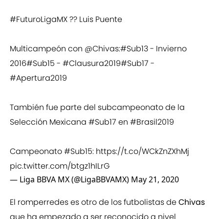
#FuturoLigaMX
?? Luis Puente
Multicampeón con
@Chivas
:
#Sub13
- Invierno
2016
#Sub15
-
#Clausura2019
#Sub17
-
#Apertura2019
También fue parte del subcampeonato de la
Selección Mexicana
#Sub17
en
#Brasil2019
Campeonato
#Sub15
:
https://t.co/WCkZnZXhMj
pic.twitter.com/btgz1hILrG
— Liga BBVA MX (@LigaBBVAMX)
May 21, 2020
El romperredes es otro de los futbolistas de
Chivas
que ha empezado a ser reconocido a nivel