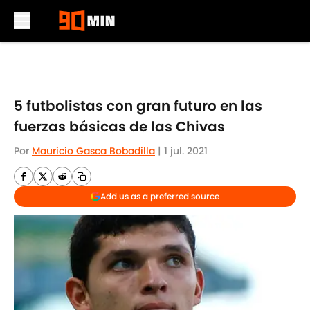
Skip to main content
5 futbolistas con gran futuro en las
fuerzas básicas de las Chivas
Por
Mauricio Gasca Bobadilla
|
1 jul. 2021
Add us as a preferred source