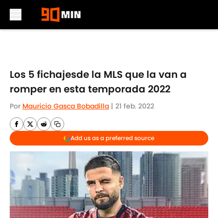
Skip to main content
Los 5 fichajesde la MLS que la van a
romper en esta temporada 2022
Por
Mauricio Gasca Bobadilla
|
21 feb. 2022
Add us as a preferred source