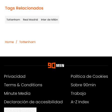
Tags Relacionados
Tottenham
Real Madrid
Inter de Milán
Home
/
Tottenham
Privacidad
Política de Cookies
Terms & Conditions
Sobre 90min
Minute Media
Trabajo
Declaración de accesibilidad
A-Z Index
Cookies Settings