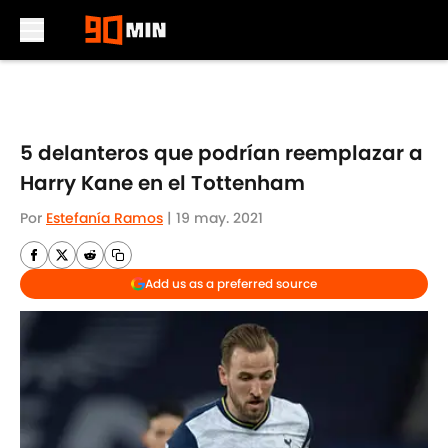
Skip to main content
5 delanteros que podrían reemplazar a
Harry Kane en el Tottenham
Por
Estefanía Ramos
|
19 may. 2021
Add us as a preferred source