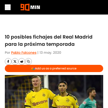
Skip to main content
10 posibles fichajes del Real Madrid
para la próxima temporada
Por
Pablo Falcones
|
13 may. 2020
Add us as a preferred source