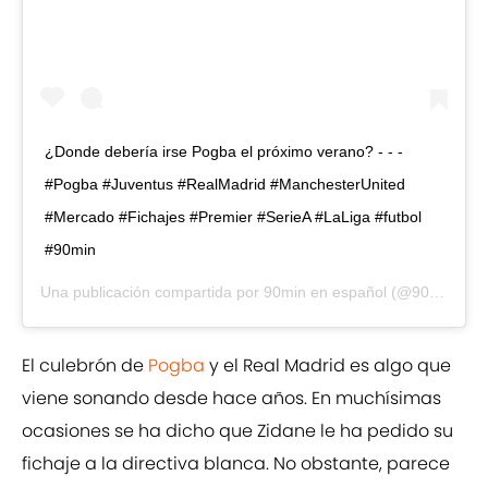
¿Donde debería irse Pogba el próximo verano? - - -
#Pogba #Juventus #RealMadrid #ManchesterUnited
#Mercado #Fichajes #Premier #SerieA #LaLiga #futbol
#90min
Una publicación compartida por
90min en español
(@90min_es) el
El culebrón de
Pogba
y el Real Madrid es algo que
viene sonando desde hace años. En muchísimas
ocasiones se ha dicho que Zidane le ha pedido su
fichaje a la directiva blanca. No obstante, parece