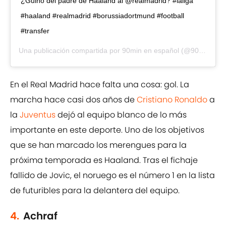
¿Guiño del padre de Haaland al @realmadrid? #laliga
#haaland #realmadrid #borussiadortmund #football
#transfer
Una publicación compartida por
90min en español
(@90min_es) el
En el Real Madrid hace falta una cosa: gol. La
marcha hace casi dos años de
Cristiano Ronaldo
a
la
Juventus
dejó al equipo blanco de lo más
importante en este deporte. Uno de los objetivos
que se han marcado los merengues para la
próxima temporada es Haaland. Tras el fichaje
fallido de Jovic, el noruego es el número 1 en la lista
de futuribles para la delantera del equipo.
4.
Achraf