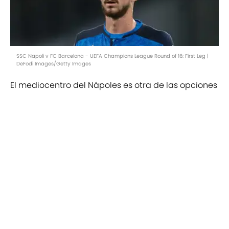
SSC Napoli v FC Barcelona - UEFA Champions League Round of 16: First Leg |
DeFodi Images/Getty Images
El mediocentro del Nápoles es otra de las opciones
que baraja el club blanco para reforzar la medular.
Su representante ya ha reconocido públicamente
el interés del Real Madrid por Fabián Ruiz. El
andaluz encaja a la perfección en los planes
merengues por edad, rendimiento y sueldo y sería
un gran fichaje de cara al futuro del equipo.
Add us as a preferred source on
Google