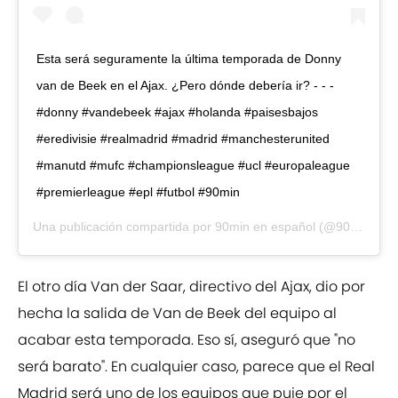
Esta será seguramente la última temporada de Donny
van de Beek en el Ajax. ¿Pero dónde debería ir? - - -
#donny #vandebeek #ajax #holanda #paisesbajos
#eredivisie #realmadrid #madrid #manchesterunited
#manutd #mufc #championsleague #ucl #europaleague
#premierleague #epl #futbol #90min
Una publicación compartida por
90min en español
(@90min_es) el
El otro día Van der Saar, directivo del Ajax, dio por
hecha la salida de Van de Beek del equipo al
acabar esta temporada. Eso sí, aseguró que "no
será barato". En cualquier caso, parece que el Real
Madrid será uno de los equipos que puje por el