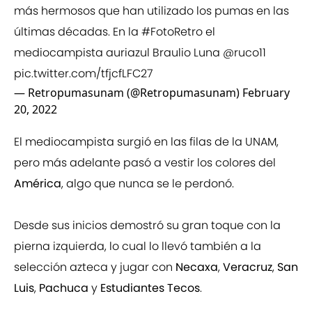
más hermosos que han utilizado los pumas en las
últimas décadas. En la
#FotoRetro
el
mediocampista auriazul Braulio Luna
@ruco11
pic.twitter.com/tfjcfLFC27
— Retropumasunam (@Retropumasunam)
February
20, 2022
El mediocampista surgió en las filas de la UNAM,
pero más adelante pasó a vestir los colores del
América
, algo que nunca se le perdonó.
Desde sus inicios demostró su gran toque con la
pierna izquierda, lo cual lo llevó también a la
selección azteca y jugar con
Necaxa
,
Veracruz
,
San
Luis
,
Pachuca
y
Estudiantes Tecos
.