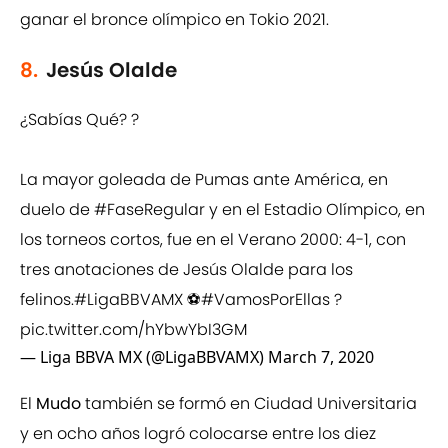
ganar el bronce olímpico en Tokio 2021.
8.
Jesús Olalde
¿Sabías Qué? ?
La mayor goleada de Pumas ante América, en
duelo de
#FaseRegular
y en el Estadio Olímpico, en
los torneos cortos, fue en el Verano 2000: 4-1, con
tres anotaciones de Jesús Olalde para los
felinos.
#LigaBBVAMX
⚽
#VamosPorEllas
?
pic.twitter.com/hYbwYbI3GM
— Liga BBVA MX (@LigaBBVAMX)
March 7, 2020
El
Mudo
también se formó en Ciudad Universitaria
y en ocho años logró colocarse entre los diez