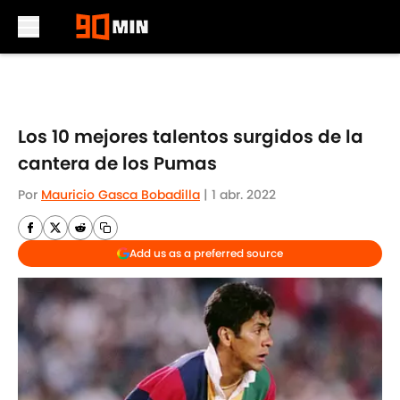
Skip to main content
Los 10 mejores talentos surgidos de la
cantera de los Pumas
Por
Mauricio Gasca Bobadilla
|
1 abr. 2022
Add us as a preferred source