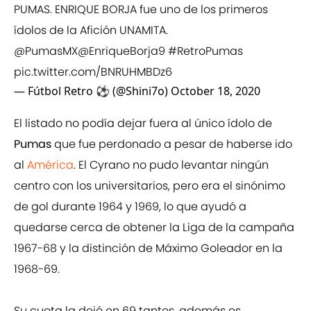
PUMAS. ENRIQUE BORJA fue uno de los primeros
ídolos de la Afición UNAMITA.
@PumasMX
@EnriqueBorja9
#RetroPumas
pic.twitter.com/BNRUHMBDz6
— Fútbol Retro ⚽️ (@Shini7o)
October 18, 2020
El listado no podía dejar fuera al único ídolo de
Pumas
que fue perdonado a pesar de haberse ido
al
América
. El Cyrano no pudo levantar ningún
centro con los universitarios, pero era el sinónimo
de gol durante 1964 y 1969, lo que ayudó a
quedarse cerca de obtener la Liga de la campaña
1967-68 y la distinción de Máximo Goleador en la
1968-69.
Su cuota la dejó en 69 tantos, además es