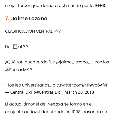
mejor tercer guardameta del mundo por la
IFFHS
.
7.
Jaime Lozano
CLASIFICACIÓN CENTRAL ✍?
Del 1️⃣ al ? ?
¿Qué tan buen zurdo fue
@jaime_lozano_
L con los
@PumasMX
?
? los leo universitarios...
pic.twitter.com/rThWo6AfvF
— Central DxT (@Central_DxT)
March 30, 2018
El actual timonel del
Necaxa
se formó en el
conjunto auriazul debutando en 1998, pasando en