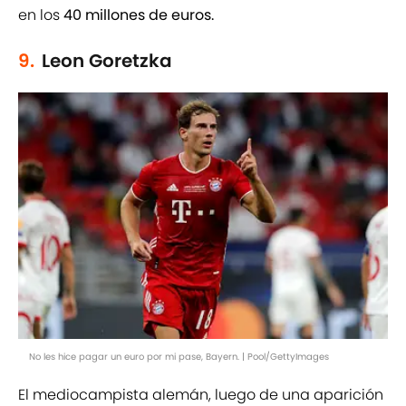
en los
40 millones de euros.
9.
Leon Goretzka
No les hice pagar un euro por mi pase, Bayern. | Pool/GettyImages
El mediocampista alemán, luego de una aparición