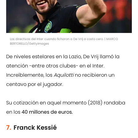
Los directivos del Inter cuando ficharon a De Vrij a costo cero. | MARCO
BERTORELLO/GettyImages
De niveles estelares en la Lazio, De Vrij llamó la
atención -entre otros clubes- en el Inter.
Increíblemente, los
Aquilotti
no recibieron un
centavo por el jugador.
Su cotización en aquel momento (2018) rondaba
en los
40 millones de euros.
7.
Franck Kessié