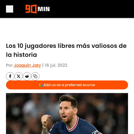
Skip to main content
Los 10 jugadores libres más valiosos de
la historia
Por
Joaquín Jary
|
16 jul. 2022
Add us as a preferred source