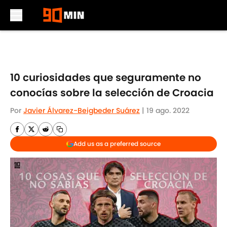
Skip to main content
10 curiosidades que seguramente no
conocías sobre la selección de Croacia
Por
Javier Álvarez-Beigbeder Suárez
|
19 ago. 2022
Add us as a preferred source