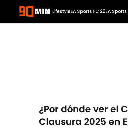
Lifestyle
EA Sports FC 25
EA Sports
Skip to main content
¿Por dónde ver el C
Clausura 2025 en 