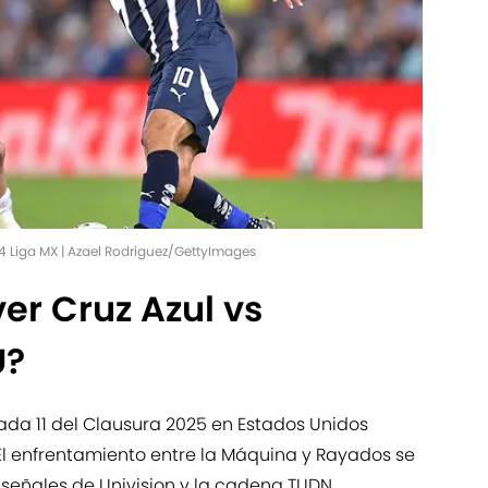
4 Liga MX | Azael Rodriguez/GettyImages
er Cruz Azul vs
U?
nada 11 del Clausura 2025 en Estados Unidos
 El enfrentamiento entre la Máquina y Rayados se
s señales de Univision y la cadena TUDN.