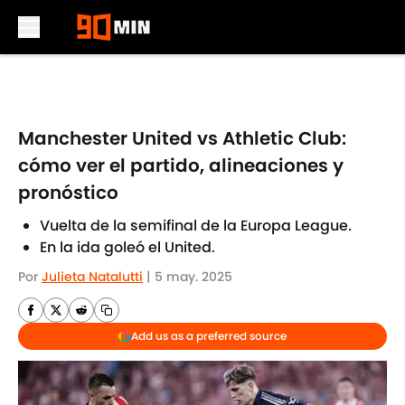
Skip to main content
Manchester United vs Athletic Club:
cómo ver el partido, alineaciones y
pronóstico
Vuelta de la semifinal de la Europa League.
En la ida goleó el United.
Por
Julieta Natalutti
|
5 may. 2025
Add us as a preferred source