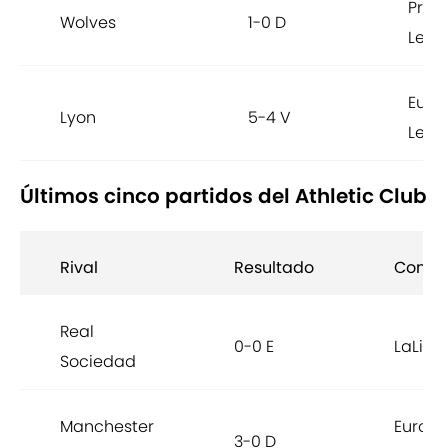
Prem
Wolves
1-0 D
Leag
Euro
Lyon
5-4 V
Leag
Últimos cinco partidos del Athletic Club
Rival
Resultado
Compe
Real
0-0 E
LaLiga
Sociedad
Manchester
Europ
3-0 D