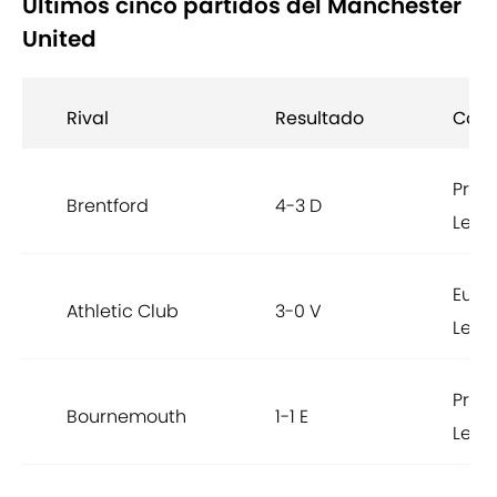
Últimos cinco partidos del Manchester
United
Rival
Resultado
Comp
Prem
Brentford
4-3 D
Leag
Euro
Athletic Club
3-0 V
Leag
Prem
Bournemouth
1-1 E
Leag