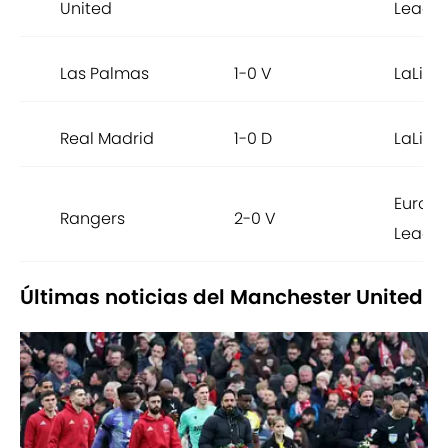
United
Leagu
Las Palmas
1-0 V
LaLiga
Real Madrid
1-0 D
LaLiga
Europ
Rangers
2-0 V
Leagu
Últimas noticias del Manchester United