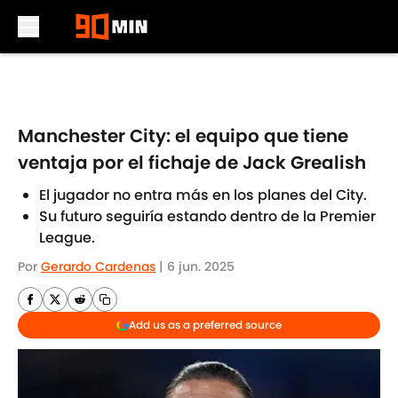
Skip to main content
Manchester City: el equipo que tiene
ventaja por el fichaje de Jack Grealish
El jugador no entra más en los planes del City.
Su futuro seguiría estando dentro de la Premier
League.
Por
Gerardo Cardenas
|
6 jun. 2025
Add us as a preferred source