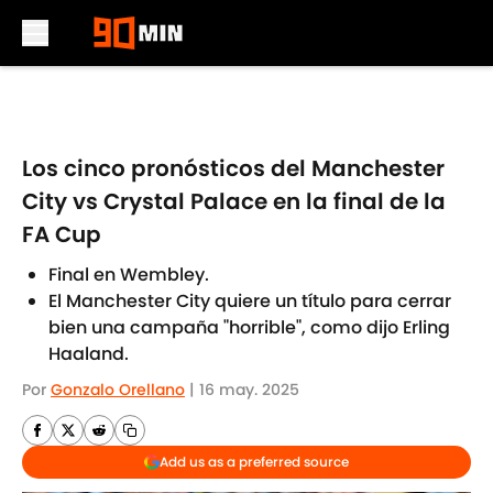
Skip to main content
Los cinco pronósticos del Manchester
City vs Crystal Palace en la final de la
FA Cup
Final en Wembley.
El Manchester City quiere un título para cerrar
bien una campaña "horrible", como dijo Erling
Haaland.
Por
Gonzalo Orellano
|
16 may. 2025
Add us as a preferred source