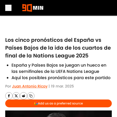
Skip to main content
Los cinco pronósticos del España vs
Países Bajos de la ida de los cuartos de
final de la Nations League 2025
España y Países Bajos se juegan un hueco en
las semifinales de la UEFA Nations League
Aquí los posibles pronósticos para este partido
Por
Juan Antonio Ricoy
|
19 mar. 2025
Add us as a preferred source