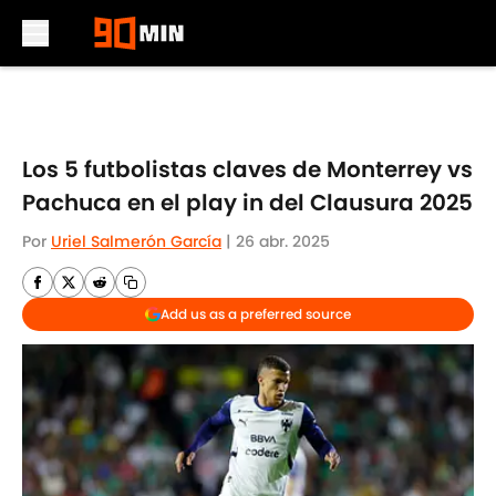
Skip to main content
Los 5 futbolistas claves de Monterrey vs
Pachuca en el play in del Clausura 2025
Por
Uriel Salmerón García
|
26 abr. 2025
Add us as a preferred source