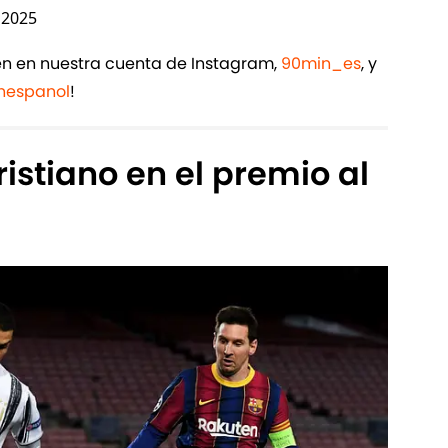
 2025
ién en nuestra cuenta de Instagram,
90min_es
, y
espanol
!
ristiano en el premio al