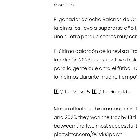
rosarino.
El ganador de ocho Balones de Or
la cima los llevó a superarse añ
uno al otro porque somos muy com
El último galardón de la revista
Fr
la edición 2023 con su octavo tro
para la gente que ama el fútbol. Lo
lo hicimos durante mucho tiempo”
8️⃣🌕 for Messi & 5️⃣🌕 for Ronaldo.
Messi reflects on his immense riva
and 2023, they won the trophy 13 t
between the two most successful B
pic.twitter.com/9CVkK1pqwn