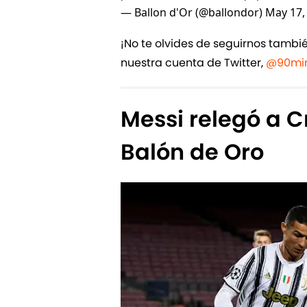
— Ballon d'Or (@ballondor)
May 17,
¡No te olvides de seguirnos tamb
nuestra cuenta de Twitter,
@90min
Messi relegó a C
Balón de Oro