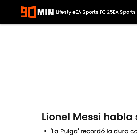
Lifestyle
EA Sports FC 25
EA Sports
Skip to main content
Lionel Messi habla 
'La Pulga' recordó la dura 