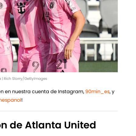
a | Rich Storry/GettyImages
ién en nuestra cuenta de Instagram,
90min_es
, y
espanol
!
ón de Atlanta United