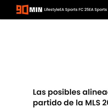
Lifestyle
EA Sports FC 25
EA Sports
Skip to main content
Las posibles alinea
partido de la MLS 