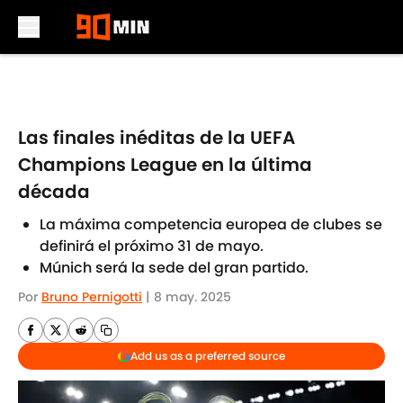
Skip to main content
Las finales inéditas de la UEFA
Champions League en la última
década
La máxima competencia europea de clubes se
definirá el próximo 31 de mayo.
Múnich será la sede del gran partido.
Por
Bruno Pernigotti
|
8 may. 2025
Add us as a preferred source