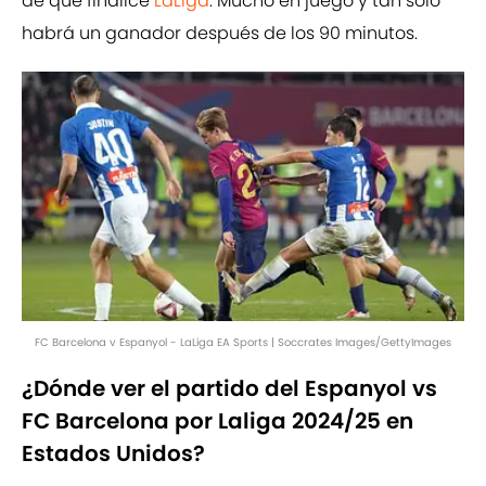
de que finalice
LaLiga
. Mucho en juego y tan solo
habrá un ganador después de los 90 minutos.
FC Barcelona v Espanyol - LaLiga EA Sports | Soccrates Images/GettyImages
¿Dónde ver el partido del Espanyol vs
FC Barcelona por Laliga 2024/25 en
Estados Unidos?