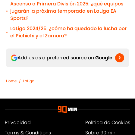
Ascenso a Primera División 2025: ¿qué equipos
jugarán la próxima temporada en LaLiga EA
•
Sports?
LaLiga 2024/25: ¿cómo ha quedado la lucha por
•
el Pichichi y el Zamora?
Add us as a preferred source on
Google
Home
/
LaLiga
Privacidad
Política de Cookies
Terms & Conditions
Sobre 90min