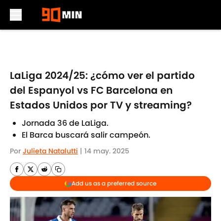
Skip to main content
LaLiga 2024/25: ¿cómo ver el partido
del Espanyol vs FC Barcelona en
Estados Unidos por TV y streaming?
Jornada 36 de LaLiga.
El Barca buscará salir campeón.
Por
Julieta Natalutti
|
14 may. 2025
Add us as a preferred source