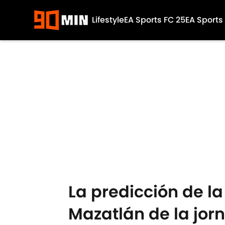
Lifestyle
EA Sports FC 25
EA Sports
Skip to main content
La predicción de la
Mazatlán de la jor