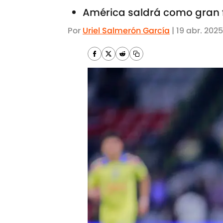
América saldrá como gran fa
Por
Uriel Salmerón García
|
19 abr. 2025