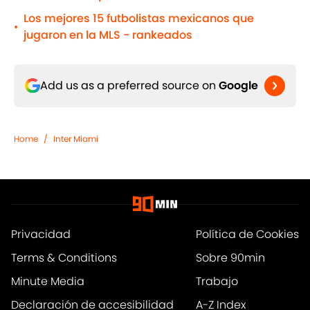
Los mejores 15 futbolistas mexicanos que
•
jugaron en la MLS - rankeados
Add us as a preferred source on
Google
Home
/
Inter Miami
Privacidad
Política de Cookies
Terms & Conditions
Sobre 90min
Minute Media
Trabajo
Declaración de accesibilidad
A-Z Index