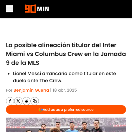
Skip to main content
La posible alineación titular del Inter
Miami vs Columbus Crew en la Jornada
9 de la MLS
Lionel Messi arrancaría como titular en este
duelo ante The Crew.
Por
Benjamín Guerra
|
18 abr. 2025
Add us as a preferred source