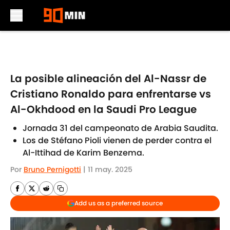
Skip to main content
La posible alineación del Al-Nassr de
Cristiano Ronaldo para enfrentarse vs
Al-Okhdood en la Saudi Pro League
Jornada 31 del campeonato de Arabia Saudita.
Los de Stéfano Pioli vienen de perder contra el
Al-Ittihad de Karim Benzema.
Por
Bruno Pernigotti
|
11 may. 2025
Add us as a preferred source