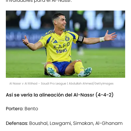
invaluables para el Al-Nassr.
Al Nassr v Al Ittihad - Saudi Pro League | Abdullah Ahmed/GettyImages
Así se vería la alineación del Al-Nassr (4-4-2)
Portero
: Bento
Defensas
: Boushal, Lawgami, Simakan, Al-Ghanam