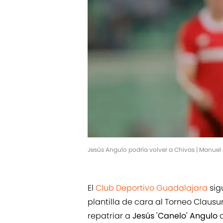
Jesús Angulo podría volver a Chivas | Manu
El
Club Deportivo Guadalajara
sig
plantilla de cara al Torneo Clausu
repatriar a
Jesús 'Canelo' Angulo
q