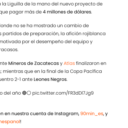
a la Liguilla de la mano del nuevo proyecto de
n que pagar más de
4 millones de dólares
.
donde no se ha mostrado un cambio de
s partidos de preparación, la afición rojiblanca
smotivada por el desempeño del equipo y
racasos.
ante
Mineros de Zacatecas
y
Atlas
finalizaron en
mientras que en la final de la Copa Pacífica
uentro 2-1 ante
Leones Negros
.
o del año 🔴⚪️
pic.twitter.com/FR3dDl7Jg9
ién en nuestra cuenta de Instagram,
90min_es
, y
espanol
!