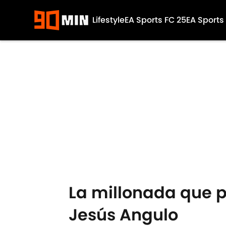
Lifestyle
EA Sports FC 25
EA Sports
Skip to main content
La millonada que p
Jesús Angulo