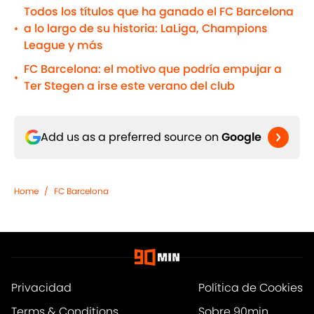
Todos los títulos que ha ganado el FC Barcelona
a lo largo de su historia: LaLiga, Champions
•
League y más
FC Barcelona: el motivo que podría empujar a
•
Ter Stegen a irse este verano del club
Add us as a preferred source on
Google
Home
/
FC Barcelona
Privacidad
Política de Cookies
Terms & Conditions
Sobre 90min