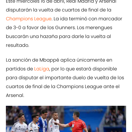
Este miércoles 16 de abril, Real Madrid y Arsenal
disputarán la vuelta de cuartos de final de la
Champions League
. La ida terminó con marcador
de 3-0 a favor de los Gunners. Los merengues
buscarán una hazaña para darle la vuelta al
resultado.
La sanción de Mbappé aplica únicamente en
partidos de
LaLiga
, por lo que estará disponible
para disputar el importante duelo de vuelta de los
cuartos de final de la Champions League ante el
Arsenal.