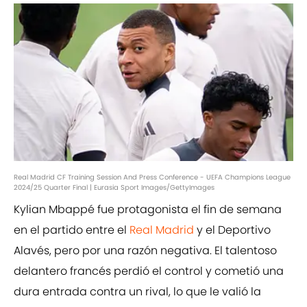
Real Madrid CF Training Session And Press Conference - UEFA Champions League
2024/25 Quarter Final | Eurasia Sport Images/GettyImages
Kylian Mbappé fue protagonista el fin de semana
en el partido entre el
Real Madrid
y el Deportivo
Alavés, pero por una razón negativa. El talentoso
delantero francés perdió el control y cometió una
dura entrada contra un rival, lo que le valió la