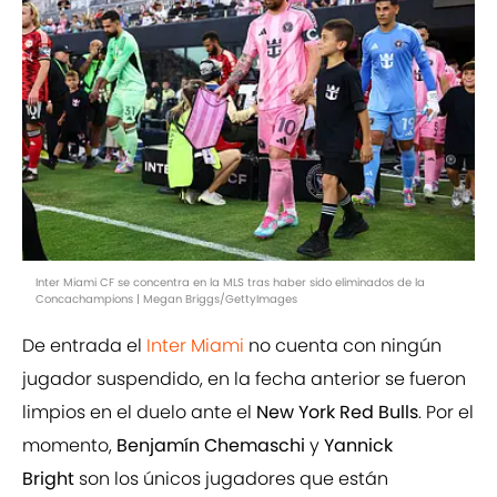
Inter Miami CF se concentra en la MLS tras haber sido eliminados de la
Concachampions | Megan Briggs/GettyImages
De entrada el
Inter Miami
no cuenta con ningún
jugador suspendido, en la fecha anterior se fueron
limpios en el duelo ante el
New York Red Bulls
. Por el
momento,
Benjamín Chemaschi
y
Yannick
Bright
son los únicos jugadores que están