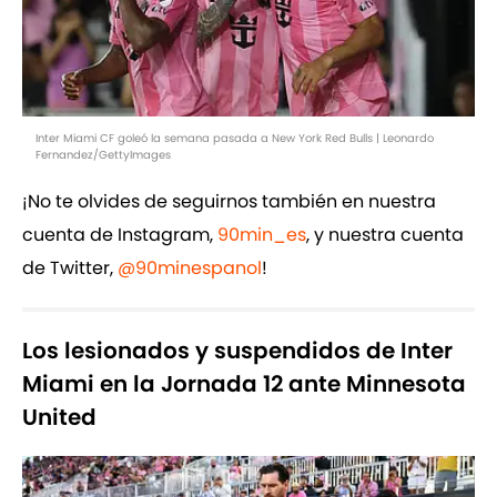
Inter Miami CF goleó la semana pasada a New York Red Bulls | Leonardo
Fernandez/GettyImages
¡No te olvides de seguirnos también en nuestra
cuenta de Instagram,
90min_es
, y nuestra cuenta
de Twitter,
@90minespanol
!
Los lesionados y suspendidos de Inter
Miami en la Jornada 12 ante Minnesota
United