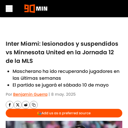
Skip to main content
Inter Miami: lesionados y suspendidos
vs Minnesota United en la Jornada 12
de la MLS
Mascherano ha ido recuperando jugadores en
las últimas semanas
El partido se jugará el sábado 10 de mayo
Por
Benjamín Guerra
|
8 may. 2025
Add us as a preferred source