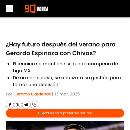
Skip to main content
¿Hay futuro después del verano para
Gerardo Espinoza con Chivas?
El técnico se mantiene si queda campeón de
Liga MX.
De no ser el caso, se analizará su gestión para
tomar una decisión.
Por
Gerardo Cardenas
|
13 mar. 2025
Add us as a preferred source