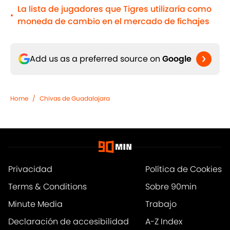
La lista de jugadores que Tigres utilizaría como
•
moneda de cambio en el mercado de fichajes
Add us as a preferred source on
Google
Home
/
Chivas de Guadalajara
Privacidad
Política de Cookies
Terms & Conditions
Sobre 90min
Minute Media
Trabajo
Declaración de accesibilidad
A-Z Index