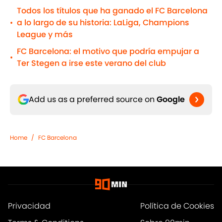
Todos los títulos que ha ganado el FC Barcelona
a lo largo de su historia: LaLiga, Champions
•
League y más
FC Barcelona: el motivo que podría empujar a
•
Ter Stegen a irse este verano del club
Add us as a preferred source on
Google
Home
/
FC Barcelona
Privacidad
Política de Cookies