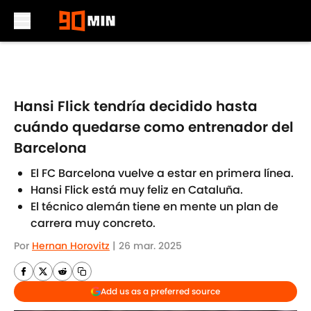
Skip to main content
Hansi Flick tendría decidido hasta
cuándo quedarse como entrenador del
Barcelona
El FC Barcelona vuelve a estar en primera línea.
Hansi Flick está muy feliz en Cataluña.
El técnico alemán tiene en mente un plan de
carrera muy concreto.
Por
Hernan Horovitz
|
26 mar. 2025
Add us as a preferred source