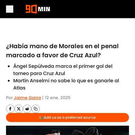
Skip to main content
¿Había mano de Morales en el penal
marcado a favor de Cruz Azul?
Ángel Sepúlveda marca el primer gol del
torneo para Cruz Azul
Martín Anselmi no sabe lo que es ganarle al
Atlas
Por
Jaime Garza
|
12 ene. 2025
Add us as a preferred source