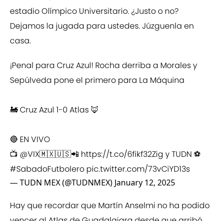
estadio Olímpico Universitario. ¿Justo o no?
Dejamos la jugada para ustedes. Júzguenla en
casa.
¡Penal para Cruz Azul! Rocha derriba a Morales y
Sepúlveda pone el primero para La Máquina
🚂 Cruz Azul 1-0 Atlas 🦊
🔴 EN VIVO
📺
@VIX
🇲🇽🇺🇸📲
https://t.co/6fikf32Zig
y TUDN ⚽️
#SabadoFutbolero
pic.twitter.com/73vCiYD13s
— TUDN MEX (@TUDNMEX)
January 12, 2025
Hay que recordar que Martín Anselmi no ha podido
vencer al Atlas de Guadalajara desde que arribó