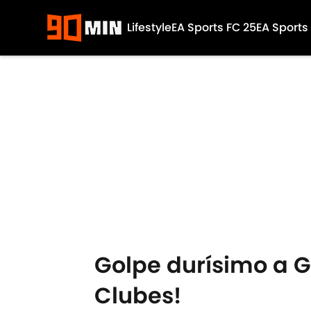
Lifestyle
EA Sports FC 25
EA Sports
Skip to main content
Golpe durísimo a G
Clubes!