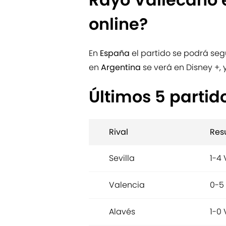
online?
En
España
el partido se podrá seg
en
Argentina
se verá en Disney +, 
Últimos 5 partid
Rival
Res
Sevilla
1-4 
Valencia
0-5
Alavés
1-0 