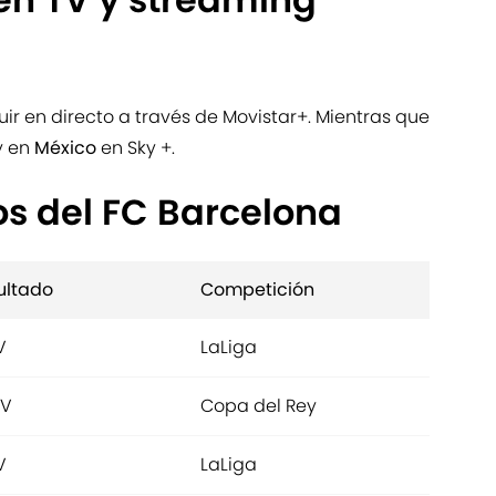
uir en directo a través de Movistar+. Mientras que
y en
México
en Sky +.
os del FC Barcelona
ultado
Competición
V
LaLiga
 V
Copa del Rey
V
LaLiga