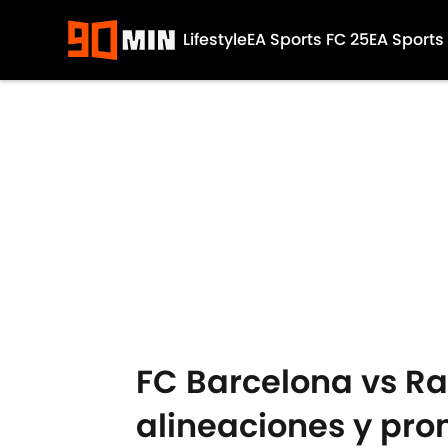
Lifestyle
EA Sports FC 25
EA Sports
Skip to main content
FC Barcelona vs Ra
alineaciones y pro