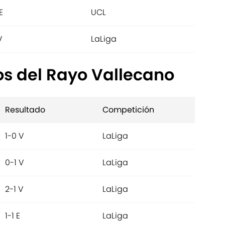
E
UCL
V
LaLiga
os del Rayo Vallecano
Resultado
Competición
1-0 V
LaLiga
0-1 V
LaLiga
2-1 V
LaLiga
1-1 E
LaLiga