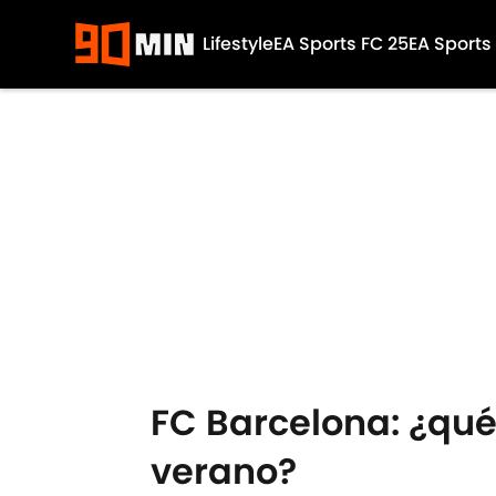
Lifestyle
EA Sports FC 25
EA Sports
Skip to main content
FC Barcelona: ¿qué 
verano?