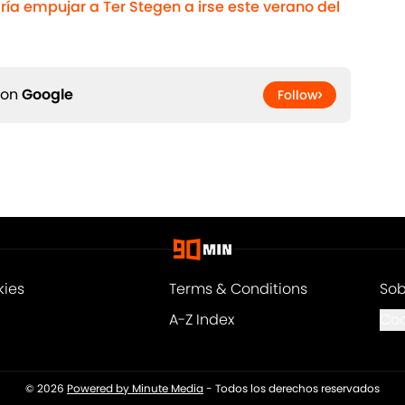
ría empujar a Ter Stegen a irse este verano del
 on
Google
Follow
kies
Terms & Conditions
Sob
A-Z Index
Coo
© 2026
Powered by Minute Media
-
Todos los derechos reservados