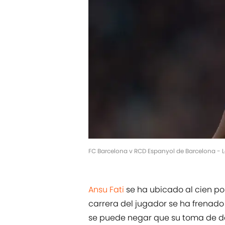
FC Barcelona v RCD Espanyol de Barcelona - L
Ansu Fati
se ha ubicado al cien por
carrera del jugador se ha frenado
se puede negar que su toma de de