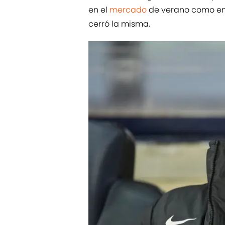
en el
mercado
de verano como en e
cerró la misma.