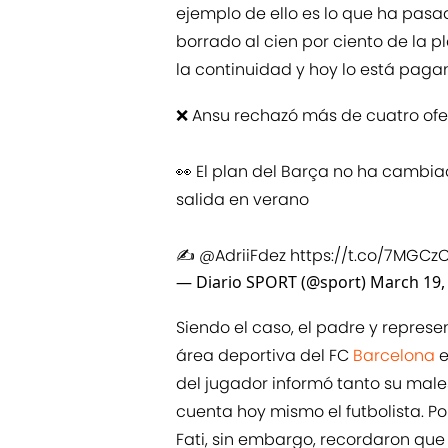
ejemplo de ello es lo que ha pasa
borrado al cien por ciento de la pla
la continuidad y hoy lo está pag
❌ Ansu rechazó más de cuatro ofe
👀 El plan del Barça no ha cambia
salida en verano
✍️
@AdriiFdez
https://t.co/7MGCz
— Diario SPORT (@sport)
March 19,
Siendo el caso, el padre y repres
área deportiva del FC
Barcelona
e
del jugador informó tanto su male
cuenta hoy mismo el futbolista. Por
Fati, sin embargo, recordaron que 