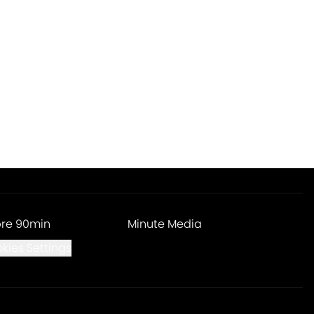
re 90min
Minute Media
kies Settings