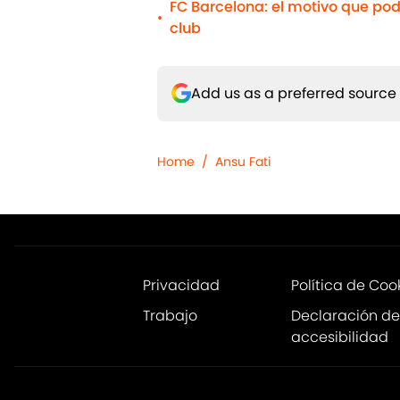
FC Barcelona: el motivo que pod
•
club
Add us as a preferred source
Home
/
Ansu Fati
Privacidad
Política de Coo
Trabajo
Declaración de
accesibilidad