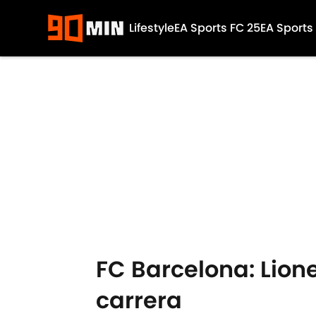
Lifestyle
EA Sports FC 25
EA Sports
Skip to main content
FC Barcelona: Lione
carrera