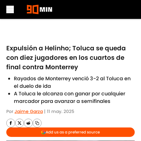
Skip to main content
Expulsión a Helinho; Toluca se queda
con diez jugadores en los cuartos de
final contra Monterrey
Rayados de Monterrey venció 3-2 al Toluca en
el duelo de ida
A Toluca le alcanza con ganar por cualquier
marcador para avanzar a semifinales
Por
Jaime Garza
|
11 may. 2025
Add us as a preferred source