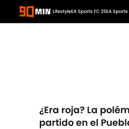
Lifestyle
EA Sports FC 25
EA Sports
Skip to main content
¿Era roja? La polé
partido en el Puebl