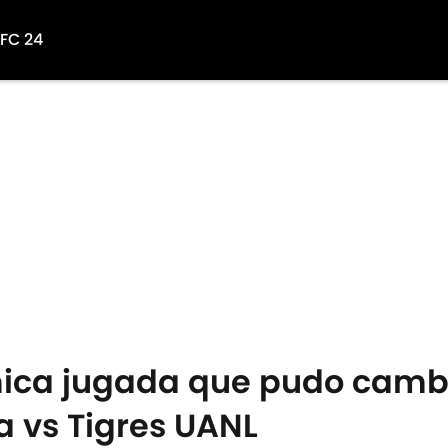
 FC 24
mica jugada que pudo cambi
a vs Tigres UANL