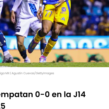
Liga MX | Agustin Cuevas/GettyImages
empatan 0-0 en la J14
25