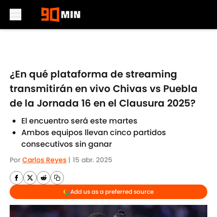
Skip to main content
¿En qué plataforma de streaming
transmitirán en vivo Chivas vs Puebla
de la Jornada 16 en el Clausura 2025?
El encuentro será este martes
Ambos equipos llevan cinco partidos
consecutivos sin ganar
Por
Carlos Reyes
|
15 abr. 2025
Add us as a preferred source