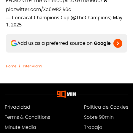
PEDRO VITE! The Whitecaps take the lead! 🔥
pic.twitter.com/Xc6WR2jR6a
— Concacaf Champions Cup (@TheChampions)
May
1, 2025
Add us as a preferred source on
Google
Home
/
Inter Miami
Privacidad
Política de Cookies
Terms & Conditions
Sobre 90min
Minute Media
Trabajo