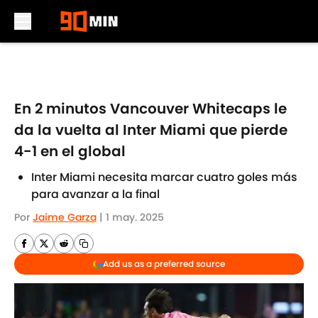
Skip to main content
En 2 minutos Vancouver Whitecaps le
da la vuelta al Inter Miami que pierde
4-1 en el global
Inter Miami necesita marcar cuatro goles más
para avanzar a la final
Por
Jaime Garza
|
1 may. 2025
Add us as a preferred source