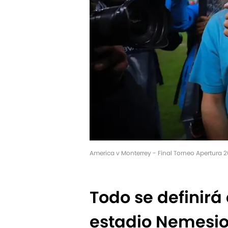
America v Monterrey - Final Torneo Apertura 
Todo se definirá
estadio Nemesio