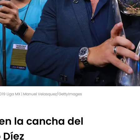
2019 Liga MX | Manuel Velasquez/GettyImages
 en la cancha del
 Díez