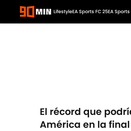
Lifestyle
EA Sports FC 25
EA Sports
Skip to main content
El récord que podr
América en la final