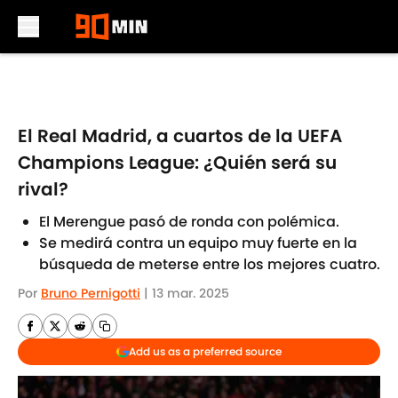
Skip to main content
El Real Madrid, a cuartos de la UEFA
Champions League: ¿Quién será su
rival?
El Merengue pasó de ronda con polémica.
Se medirá contra un equipo muy fuerte en la
búsqueda de meterse entre los mejores cuatro.
Por
Bruno Pernigotti
|
13 mar. 2025
Add us as a preferred source