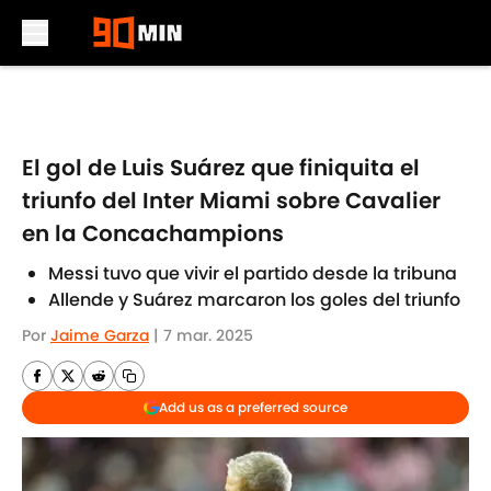
Skip to main content
El gol de Luis Suárez que finiquita el
triunfo del Inter Miami sobre Cavalier
en la Concachampions
Messi tuvo que vivir el partido desde la tribuna
Allende y Suárez marcaron los goles del triunfo
Por
Jaime Garza
|
7 mar. 2025
Add us as a preferred source