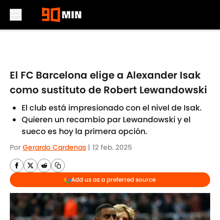
Skip to main content
El FC Barcelona elige a Alexander Isak
como sustituto de Robert Lewandowski
El club está impresionado con el nivel de Isak.
Quieren un recambio par Lewandowski y el
sueco es hoy la primera opción.
Por
Gerardo Cardenas
|
12 feb. 2025
Add us as a preferred source