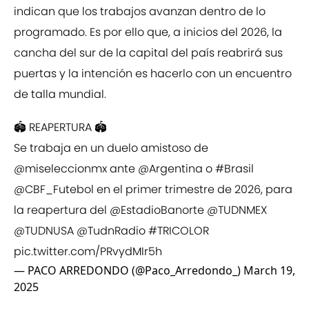
indican que los trabajos avanzan dentro de lo
programado. Es por ello que, a inicios del 2026, la
cancha del sur de la capital del país reabrirá sus
puertas y la intención es hacerlo con un encuentro
de talla mundial.
🏟️ REAPERTURA 🏟️
Se trabaja en un duelo amistoso de
@miseleccionmx
ante
@Argentina
o
#Brasil
@CBF_Futebol
en el primer trimestre de 2026, para
la reapertura del
@EstadioBanorte
@TUDNMEX
@TUDNUSA
@TudnRadio
#TRICOLOR
pic.twitter.com/PRvydMIr5h
— PACO ARREDONDO (@Paco_Arredondo_)
March 19,
2025