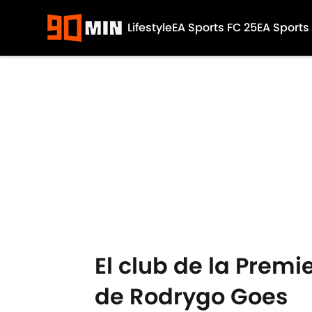
Lifestyle
EA Sports FC 25
EA Sports
Skip to main content
El club de la Premi
de Rodrygo Goes