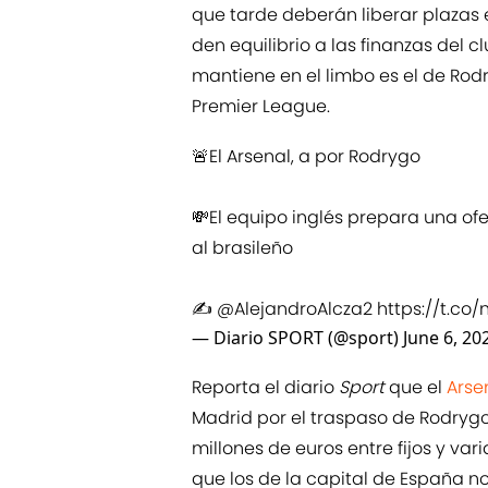
que tarde deberán liberar plazas 
den equilibrio a las finanzas del 
mantiene en el limbo es el de Rod
Premier League.
🚨El Arsenal, a por Rodrygo
💸El equipo inglés prepara una ofe
al brasileño
✍️
@AlejandroAlcza2
https://t.co
— Diario SPORT (@sport)
June 6, 20
Reporta el diario
Sport
que el
Arse
Madrid por el traspaso de Rodrygo e
millones de euros entre fijos y va
que los de la capital de España n