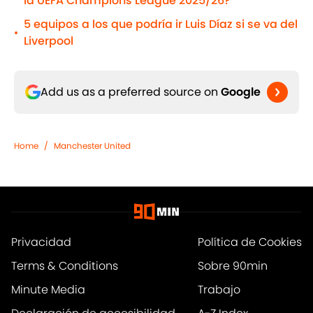
la UEFA Champions League 2025/26?
5 equipos a los que podría ir Luis Díaz si se va del
•
Liverpool
Add us as a preferred source on
Google
Home
/
Manchester United
Privacidad
Política de Cookies
Terms & Conditions
Sobre 90min
Minute Media
Trabajo