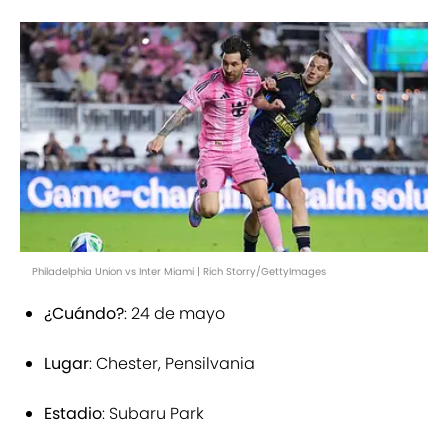
Philadelphia Union vs Inter Miami | Rich Storry/GettyImages
¿Cuándo?
: 24 de mayo
Lugar
: Chester, Pensilvania
Estadio
: Subaru Park