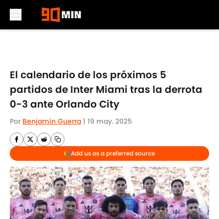
Skip to main content
El calendario de los próximos 5
partidos de Inter Miami tras la derrota
0-3 ante Orlando City
Por
Benjamín Guerra
|
19 may. 2025
Add us as a preferred source