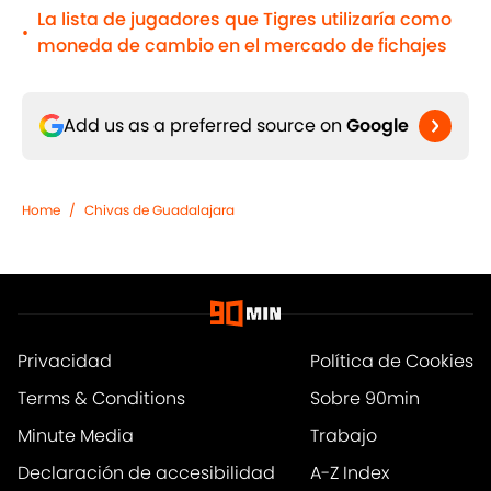
La lista de jugadores que Tigres utilizaría como
•
moneda de cambio en el mercado de fichajes
Add us as a preferred source on
Google
Home
/
Chivas de Guadalajara
Privacidad
Política de Cookies
Terms & Conditions
Sobre 90min
Minute Media
Trabajo
Declaración de accesibilidad
A-Z Index