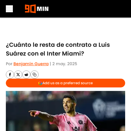
Skip to main content
¿Cuánto le resta de contrato a Luis
Suárez con el Inter Miami?
Por
Benjamín Guerra
|
2 may. 2025
Add us as a preferred source