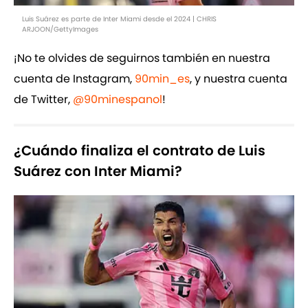
Luis Suárez es parte de Inter Miami desde el 2024 | CHRIS
ARJOON/GettyImages
¡No te olvides de seguirnos también en nuestra
cuenta de Instagram,
90min_es
, y nuestra cuenta
de Twitter,
@90minespanol
!
¿Cuándo finaliza el contrato de Luis
Suárez con Inter Miami?