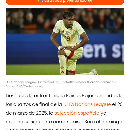
Add us as a preferred source
UEFA Nations League Quarterfinal Leg OneNetherlands v Spain,Netherlands v
Spain | ANP/GettyImages
Después de enfrentarse a Países Bajos en la ida de
los cuartos de final de la
UEFA Nations League
el 20
de marzo de 2025, la
selección española
ya
conoce su siguiente compromiso. Será el domingo