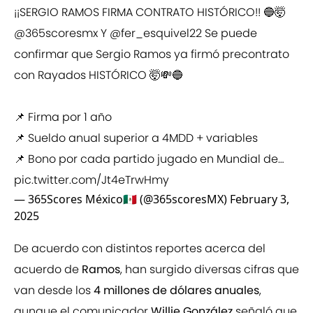
¡¡SERGIO RAMOS FIRMA CONTRATO HISTÓRICO!! 🔵🤯
@365scoresmx
Y
@fer_esquivel22
Se puede
confirmar que Sergio Ramos ya firmó precontrato
con Rayados HISTÓRICO 🤯💸🔵
📌 Firma por 1 año
📌 Sueldo anual superior a 4MDD + variables
📌 Bono por cada partido jugado en Mundial de…
pic.twitter.com/Jt4eTrwHmy
— 365Scores México🇲🇽 (@365scoresMX)
February 3,
2025
De acuerdo con distintos reportes acerca del
acuerdo de
Ramos
, han surgido diversas cifras que
van desde los
4 millones de dólares anuales
,
aunque el comunicador
Willie González
señaló que