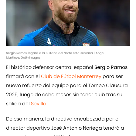
Sergio Ramos llegará a la Sultana del Norte esta semana | Angel
Martinez/GettyImages
El histórico defensor central español
Sergio Ramos
firmará con el
Club de Fútbol Monterrey
para ser
nuevo refuerzo del equipo para el Torneo Clausura
2025, luego de ocho meses sin tener club tras su
salida del
Sevilla
.
De esa manera, la directiva encabezada por el
director deportivo
José Antonio Noriega
tendrá a