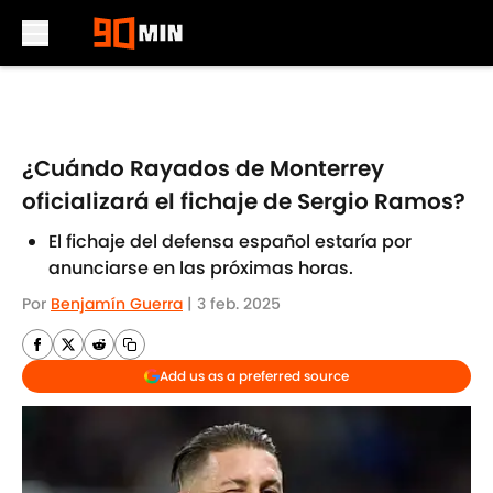
Skip to main content
¿Cuándo Rayados de Monterrey
oficializará el fichaje de Sergio Ramos?
El fichaje del defensa español estaría por
anunciarse en las próximas horas.
Por
Benjamín Guerra
|
3 feb. 2025
Add us as a preferred source