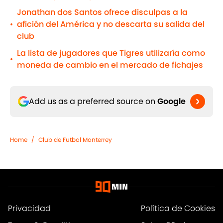
Jonathan dos Santos ofrece disculpas a la
afición del América y no descarta su salida del
•
club
La lista de jugadores que Tigres utilizaría como
•
moneda de cambio en el mercado de fichajes
Add us as a preferred source on
Google
Home
/
Club de Futbol Monterrey
Privacidad
Política de Cookies