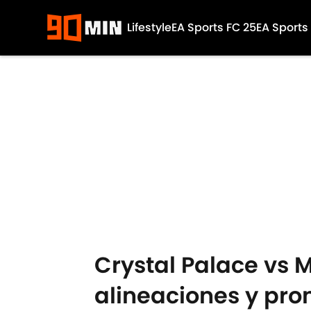
Lifestyle
EA Sports FC 25
EA Sports
Skip to main content
Crystal Palace vs M
alineaciones y pro