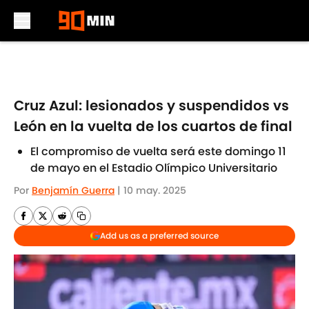
Skip to main content
Cruz Azul: lesionados y suspendidos vs
León en la vuelta de los cuartos de final
El compromiso de vuelta será este domingo 11
de mayo en el Estadio Olímpico Universitario
Por
Benjamín Guerra
|
10 may. 2025
Add us as a preferred source